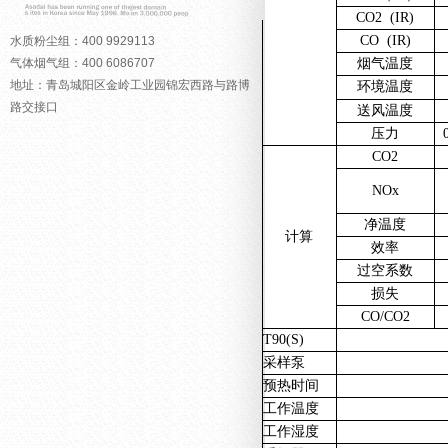
CO2 (IR)
CO (IR)
水质粉尘组：400 9929113
气体烟气组：400 6086707
烟气温度
地址：青岛城阳区金岭工业园锦宏西路与路博
环境温度
路交接口
送风温度
压力
CO2
NOx
净温度
计算
效率
过空系数
损失
CO/CO2
T90(S)
采样泵
预热时间
工作温度
工作湿度