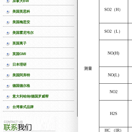
加拿大BW
SO2
（
H
）
美国英思科
美国梅思安
SO2
（
L
）
美国霍尼韦尔
英国离子
NO(H)
英国GMI
日本理研
测量
NO
(L)
美国阿库特
德国德尔格
NO2
意大利哈纳/德国罗威帮
台湾泰式品牌
H2S
HC
（
IR
）