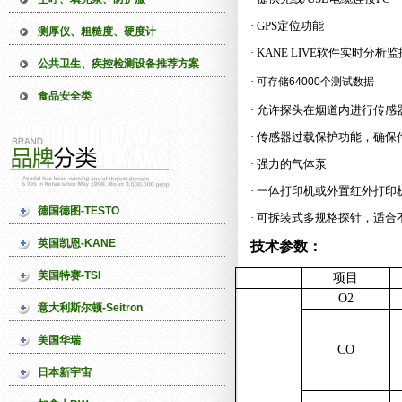
· GPS定位功能
测厚仪、粗糙度、硬度计
· KANE LIVE软件实时分析
公共卫生、疾控检测设备推荐方案
·
可存储64000个测试数据
食品安全类
· 允许探头在烟道内进行传感
· 传感器过载保护功能，确
· 强力的气体泵
· 一体打印机或外置红外打印
德国德图-TESTO
· 可拆装式多规格探针，适合
英国凯恩-KANE
技术参数：
美国特赛-TSI
项目
O2
意大利斯尔顿-Seitron
美国华瑞
CO
日本新宇宙