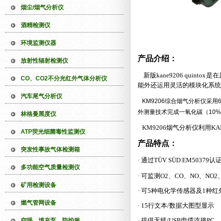
烟尘/烟气分析仪
酒精检测仪
环境监测仪器
产品介绍：
放射性辐射检测仪
新版
kane9206 quintox是
在
CO、CO2不分光红外气体分析仪
能外还运用
灵活的模块化系统
汽车尾气分析仪
KM9206综合烟气分析仪
外测量技术完成一氧化碳（10
林格曼黑度仪
KM9206烟气分析仪利用KA
ATP荧光细菌毒性监测仪
产品特点：
突发性事故气体检测箱
·
通过
TÜV
S
Ü
D
EM50379认
多功能空气质量检测仪
· 可监测O2、CO、NO、NO
矿用检测设备
· 可5种电化学传感器及1种
燃气管网设备
· 15行文本/数据大图型显示
· 提供无线/USB电缆连接PC
空呼、填充泵、防护服