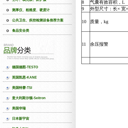
8
气囊有效容积，L
9
外型尺寸：长× 宽×
测厚仪、粗糙度、硬度计
公共卫生、疾控检测设备推荐方案
10
质量，kg
食品安全类
11
余压报警
德国德图-TESTO
英国凯恩-KANE
美国特赛-TSI
意大利斯尔顿-Seitron
美国华瑞
日本新宇宙