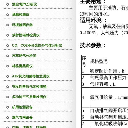
主要用途：
烟尘/烟气分析仪
主要用于消防、石
短时间的潜水。
酒精检测仪
适用
环境
：
环境监测仪器
无氧，缺氧及任何受
0 -100％、大气压力（70
放射性辐射检测仪
技术参数：
CO、CO2不分光红外气体分析仪
汽车尾气分析仪
序
规格型号
号
林格曼黑度仪
1
额定防护作用，h
ATP荧光细菌毒性监测仪
2
气瓶最高工作压力，
3
气瓶容积，L
突发性事故气体检测箱
多功能空气质量检测仪
4
氧气供给量，L/mi
矿用检测设备
5
自动排气阀开启压力
6
自动补气阀开启压力
燃气管网设备
7
二氧化碳吸收剂Ca
空呼、填充泵、防护服