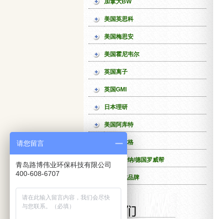
加拿大BW
美国英思科
美国梅思安
美国霍尼韦尔
英国离子
英国GMI
日本理研
美国阿库特
德国德尔格
请您留言
意大利哈纳/德国罗威帮
青岛路博伟业环保科技有限公司
400-608-6707
台湾泰式品牌