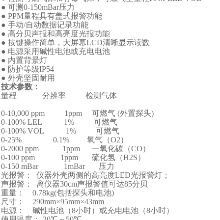
● 可测
0-150mBar
压力
●
PPM
量程具有盖式报警功能
● 手动
/
自动数据记录功能
● 高分贝声报和高亮度光报功能
● 按键操作简单，大屏幕
LCD
清晰显示读数
● 电源采用碱性电池或充电电池
● 内置背景灯
● 防护等级
IP54
● 外壳坚固耐用
技术参数
：
量程
分辨率
检测气体
0-10,000 ppm
1ppm
可燃气
(
外置探头
)
0-100% LEL
1%
可燃气
0-100% VOL
1%
可燃气
0-25%
0.1%
氧气（
O2
）
0-2000 ppm
1ppm
一氧化碳（
CO
）
0-100 ppm
1ppm
硫化氢（
H2S
）
0-150 mBar
1mBar
压力
光报警： 仪器外壳两侧的高亮度
LED
光报警灯；
声报警： 离仪器
30cm
声报警值可达
85
分贝
重量：
0.78kg(
包括探头和电池
)
尺寸：
290mm×95mm×43mm
电源： 碱性电池（
8
小时）或充电电池（
8
小时）
使用温度：
-20℃
～
50℃