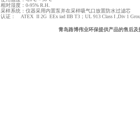
相对湿度：
0-95% R.H.
采样系统：仪器采用内置泵并在采样吸气口放置防水过滤芯
认证：
ATEX II 2G EEx iad IIB T3
；
UL 913 Class I ,Div 1 Gro
青岛路博伟业环保提供产品的售后及